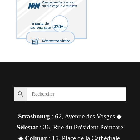
Vous pouvez la réserver
sur Message In A Window
à partir de
220€
par semaine
ht
Réserver ma vitrine
Strasbourg
: 62, Avenue des Vosges ◆
Sélestat
: 36, Rue du Président Poincaré
◆
Colmar
: 15, Place de la Cathédrale