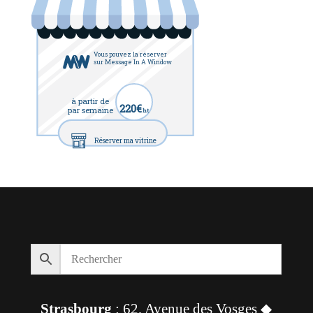
Vous pouvez la réserver
sur Message In A Window
à partir de
220€
par semaine
ht
Réserver ma vitrine
Strasbourg
: 62, Avenue des Vosges ◆