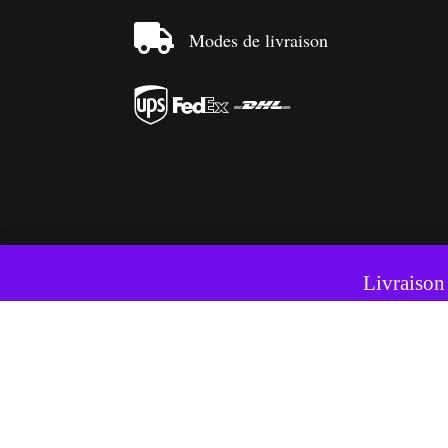

Modes de livraison



Ce si
Livraison