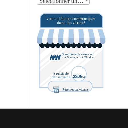
Sélectionner une catégorie
vous souhaitez communiquer
dans ma vitrine?
Vous pouvez la réserver
sur Message In A Window
à partir de
220€
par semaine
ht
Réserver ma vitrine