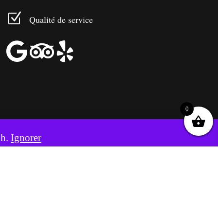
Z
Qualité de service



0
8h.
Ignorer