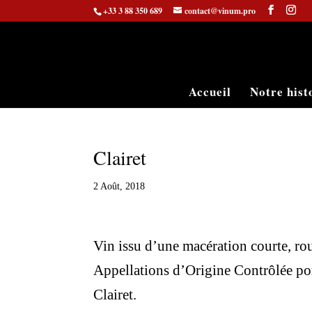
+33 3 88 350 689
contact@vinum.pro
Accueil
Notre hist
Clairet
2 Août, 2018
Vin issu d’une macération courte, rou
Appellations d’Origine Contrôlée po
Clairet.