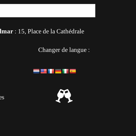
lmar
: 15, Place de la Cathédrale
Changer de langue :

es