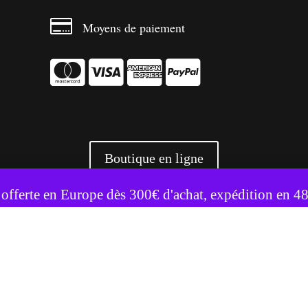

Moyens de paiement




Boutique en ligne
te utilise des cookies pour améliorer votre expérience.
Accepter
Refuser
 offerte en Europe dès 300€ d'achat, expédition en 4
+ 3500 références livrées partout en Europe