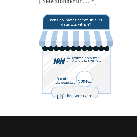
Sélectionner une catégorie
vous souhaitez communiquer
dans ma vitrine?
Vous pouvez la réserver
sur Message In A Window
à partir de
220€
par semaine
ht
Réserver ma vitrine