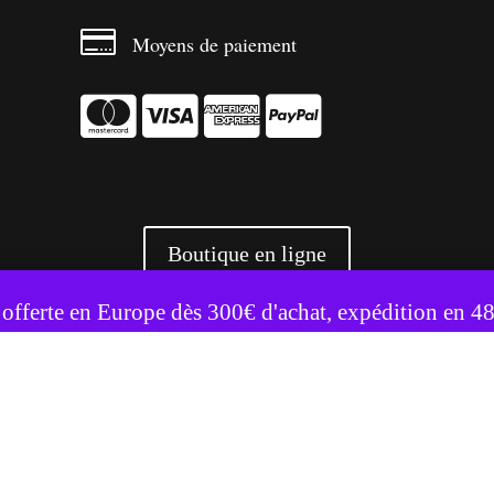

Moyens de paiement




Boutique en ligne
te utilise des cookies pour améliorer votre expérience.
Accepter
Refuser
 offerte en Europe dès 300€ d'achat, expédition en 4
+ 3500 références livrées partout en Europe