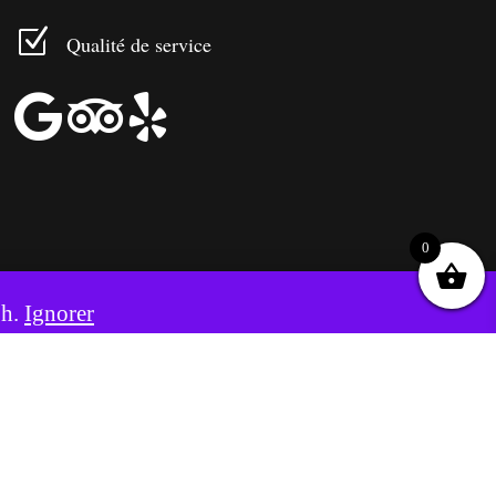
Z
Qualité de service



0
8h.
Ignorer