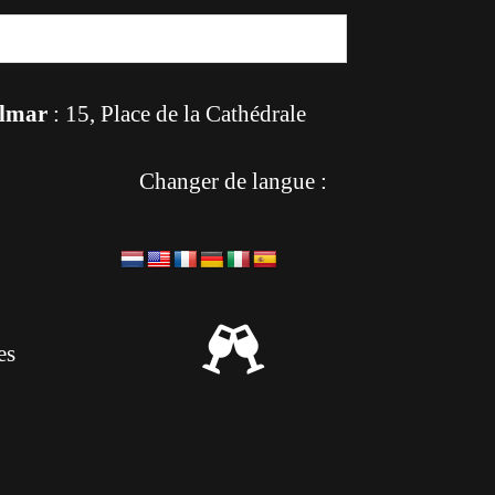
lmar
: 15, Place de la Cathédrale
Changer de langue :

es