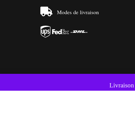

Modes de livraison



Ce si
Livraison