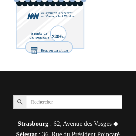
Vous pouvez la réserver
sur Message In A Window
à partir de
220€
par semaine
ht
Réserver ma vitrine
Strasbourg
: 62, Avenue des Vosges ◆
Sélestat
: 36, Rue du Président Poincaré