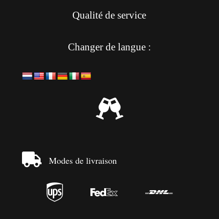
Qualité de service
Changer de langue :


Modes de livraison


