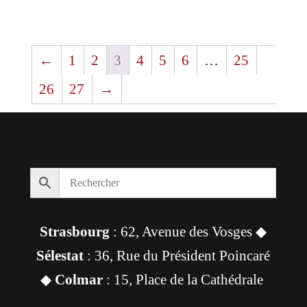
←
1
2
3
4
5
6
…
25
26
27
→
Strasbourg
: 62, Avenue des Vosges ◆
Sélestat
: 36, Rue du Président Poincaré
◆
Colmar
: 15, Place de la Cathédrale