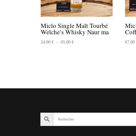
Miclo Single Malt Tourbé
Mic
Welche’s Whisky Naur ma
Coff
Plage
24,00
€
–
65,00
€
67,0
de
prix :
24,00 €
à
65,00 €