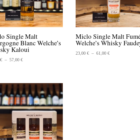
lo Single Malt
Miclo Single Malt Fum
rgogne Blanc Welche’s
Welche’s Whisky Faude
sky Kaloui
Plage
23,00
€
–
61,00
€
Plage
0
€
–
57,00
€
de
de
prix :
prix :
23,00 €
21,00 €
à
à
61,00 €
57,00 €