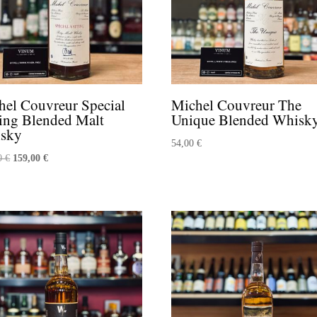
hel Couvreur Special
Michel Couvreur The
ting Blended Malt
Unique Blended Whisk
sky
54,00
€
Le
Le
00
€
159,00
€
prix
prix
initial
actuel
était :
est :
170,00 €.
159,00 €.