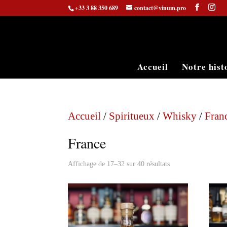
+33 3 88 350 689
contact@vinum.pro
Accueil
Notre hist
Accueil
/
Spiritueux
/
Whisky
/
Fran
France
Affichage de 17–32 sur 40 résultats