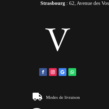
Strasbourg
: 62, Avenue des Vo

Modes de livraison