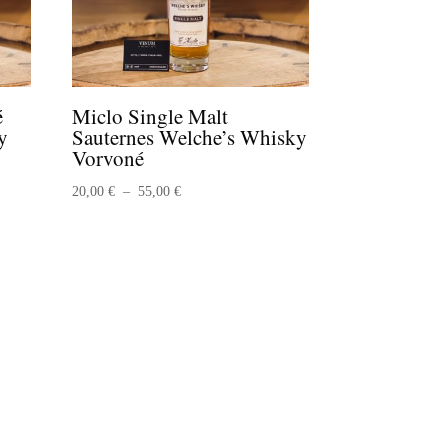
é
Miclo Single Malt
y
Sauternes Welche’s Whisky
Vorvoné
Plage
20,00
€
–
55,00
€
de
prix :
20,00 €
à
55,00 €