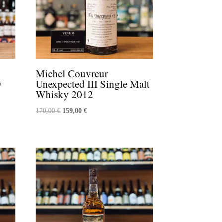
Michel Couvreur
y
Unexpected III Single Malt
Whisky 2012
Le
Le
170,00
€
159,00
€
prix
prix
initial
actuel
était :
est :
170,00 €.
159,00 €.