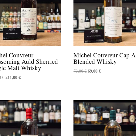
hel Couvreur
Michel Couvreur Cap A
ssoming Auld Sherried
Blended Whisky
gle Malt Whisky
Le
Le
73,00
€
69,00
€
Le
Le
00
€
211,00
€
prix
prix
prix
prix
initial
actuel
initial
actuel
était :
est :
était :
est :
73,00 €.
69,00 €.
222,00 €.
211,00 €.