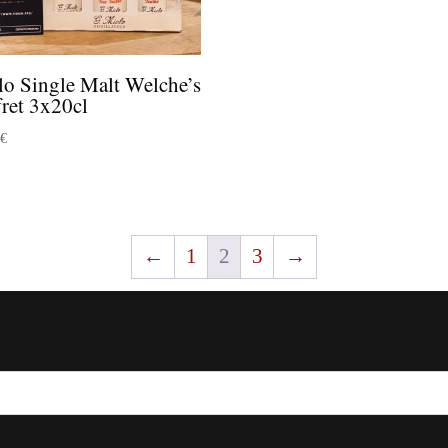
lo Single Malt Welche’s
ret 3x20cl
0
€
←
1
2
3
→