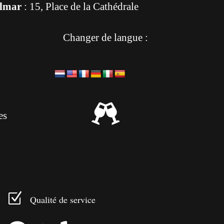
lmar
: 15, Place de la Cathédrale
Changer de langue :

es
Z
Qualité de service