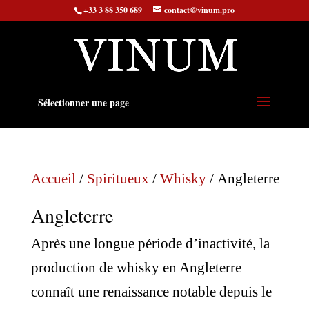
+33 3 88 350 689
contact@vinum.pro
Sélectionner une page
Accueil
/
Spiritueux
/
Whisky
/ Angleterre
Angleterre
​Après une longue période d’inactivité, la
production de whisky en Angleterre
connaît une renaissance notable depuis le