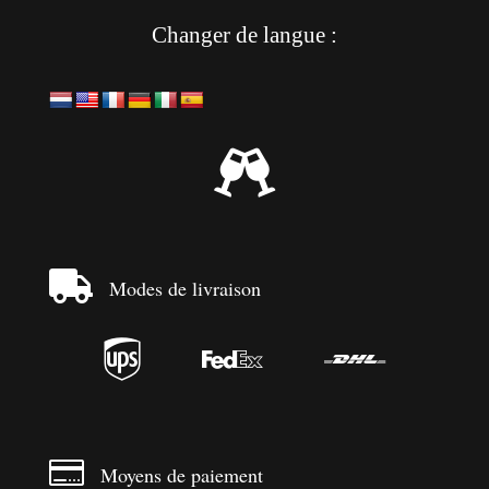
Changer de langue :


Modes de livraison




Moyens de paiement