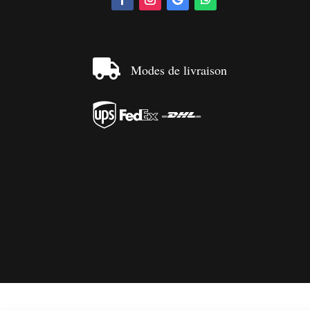

Modes de livraison


