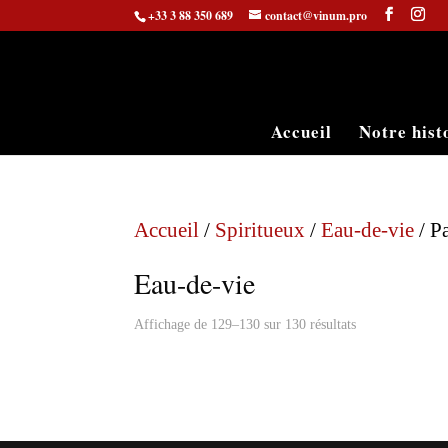
+33 3 88 350 689
contact@vinum.pro
Accueil
Notre hist
Accueil
/
Spiritueux
/
Eau-de-vie
/ P
Eau-de-vie
Affichage de 129–130 sur 130 résultats