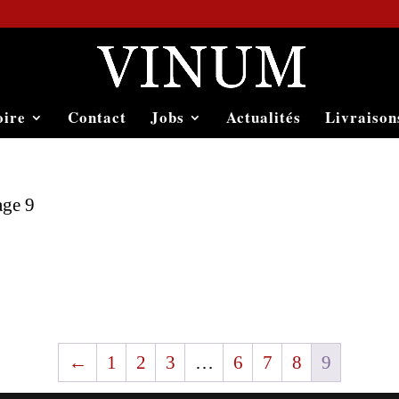
oire
Contact
Jobs
Actualités
Livraison
age 9
←
1
2
3
…
6
7
8
9