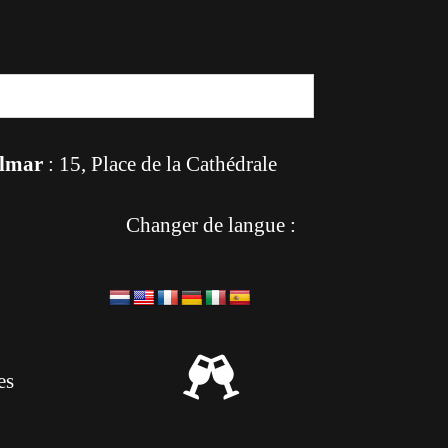
lmar
: 15, Place de la Cathédrale
Changer de langue :

es