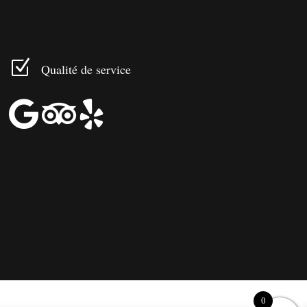
Z
Qualité de service



0