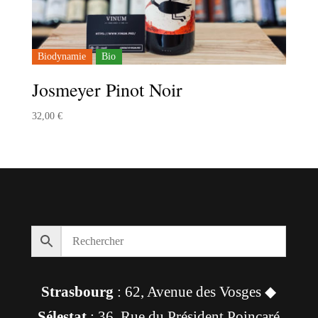
Biodynamie
Bio
Josmeyer Pinot Noir
32,00
€
Strasbourg
: 62, Avenue des Vosges ◆
Sélestat
: 36, Rue du Président Poincaré