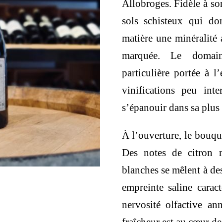
Allobroges. Fidèle à so
57,00 €.
54
sols schisteux qui do
matière une minéralité 
marquée. Le domain
particulière portée à l
vinifications peu inte
s’épanouir dans sa plus 
À l’ouverture, le bouqu
Des notes de citron 
blanches se mêlent à de
empreinte saline caract
nervosité olfactive a