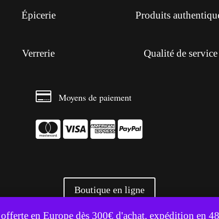
Épicerie
Produits authentiqu
Verrerie
Qualité de service

Moyens de paiement




Boutique en ligne
te utilise des cookies pour améliorer votre expérience.
Accepter
Refuser
 offerte en Europe dès 300€ d'achat, expédition en 4
+ 3500 références livrées partout en Europe