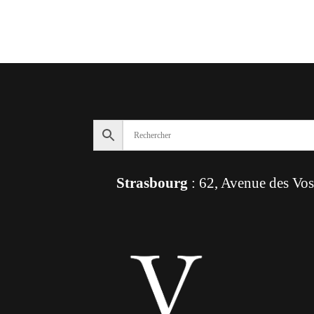
initial
actuel
était :
est :
262,00 €.
249,00 €.
Strasbourg
: 62, Avenue des Vo