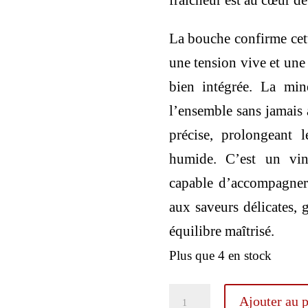
fraîcheur est au cœur de
La bouche confirme cett
une tension vive et une 
bien intégrée. La miné
l’ensemble sans jamais a
précise, prolongeant 
humide. C’est un vin
capable d’accompagner 
aux saveurs délicates, g
équilibre maîtrisé.
Plus que 4 en stock
quantité
Ajouter au p