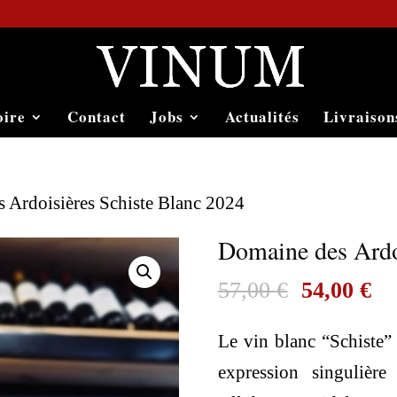
oire
Contact
Jobs
Actualités
Livraison
 Ardoisières Schiste Blanc 2024
Domaine des Ardo
Le
Le
57,00
€
54,00
€
prix
pr
Le vin blanc “Schiste”
initial
ac
expression singulièr
était :
est