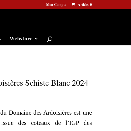
Mon Compte
Articles 0
s
Webstore
isières Schiste Blanc 2024
ix
 du Domaine des Ardoisières est une
tuel
e issue des coteaux de l’IGP des
 :