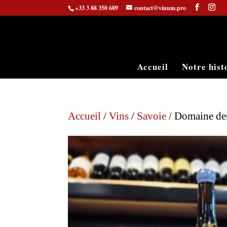
+33 3 88 350 689
contact@vinum.pro
Accueil
Notre hist
Accueil
/
Vins
/
Savoie
/ Domaine des