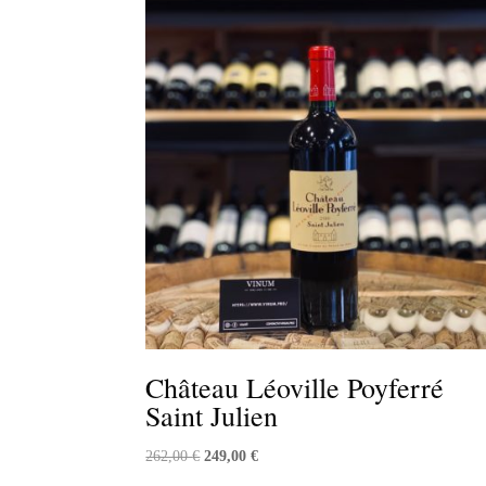
Château Léoville Poyferré
Saint Julien
Le
Le
262,00
€
249,00
€
prix
prix