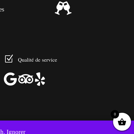

es
Z
Qualité de service



0
8h.
Ignorer