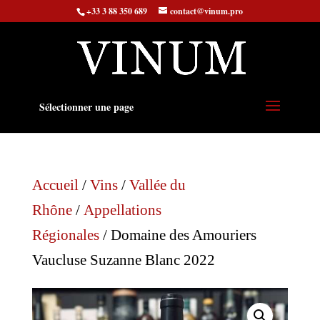
+33 3 88 350 689
contact@vinum.pro
Sélectionner une page
Accueil
/
Vins
/
Vallée du
Rhône
/
Appellations
Régionales
/ Domaine des Amouriers
Vaucluse Suzanne Blanc 2022