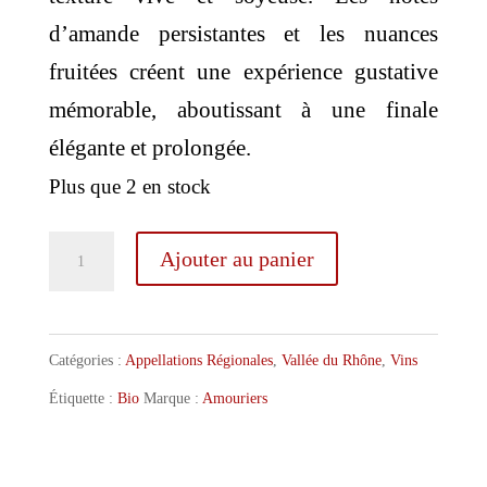
d’amande persistantes et les nuances
fruitées créent une expérience gustative
mémorable, aboutissant à une finale
élégante et prolongée.
Plus que 2 en stock
quantité
Ajouter au panier
de
Domaine
des
Catégories :
Appellations Régionales
,
Vallée du Rhône
,
Vins
Amouriers
Étiquette :
Bio
Marque :
Amouriers
Vaucluse
Suzanne