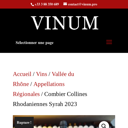
+33 3 88 350 689
contact@vinum.pro
Sélectionner une page
Accueil
/
Vins
/
Vallée du
Rhône
/
Appellations
Régionales
/ Combier Collines
Rhodaniennes Syrah 2023
Rupture !