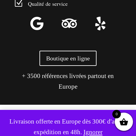
Z
Qualité de service



Boutique en ligne
+ 3500 références livrées partout en
Europe
0
Ce site utilise des cookies pour améliorer votre expérience.
Livraison offerte en Europe dès 300€ d'achat,
Accepter
Refuser
expédition en 48h.
Ignorer