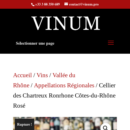
+33 3 88 350 689
contact@vinum.pro
Sélectionner une page
Accueil
/
Vins
/
Vallée du
Rhône
/
Appellations Régionales
/ Cellier
des Chartreux Ronrhone Côtes-du-Rhône
Rosé
Rupture !