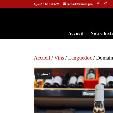
+33 3 88 350 689
contact@vinum.pro
Accueil
Notre hist
Accueil
/
Vins
/
Languedoc
/ Domaine
Rupture !