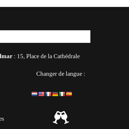
lmar
: 15, Place de la Cathédrale
Changer de langue :

es