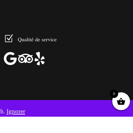
Z
Qualité de service



0
8h.
Ignorer