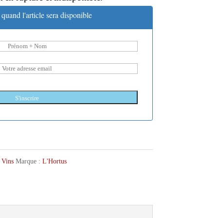
quand l'article sera disponible
S'inscrire
,
Vins
Marque :
L'Hortus