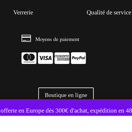
Verrerie
Qualité de service

Moyens de paiement




Boutique en ligne
te utilise des cookies pour améliorer votre expérience.
Accepter
Refuser
 offerte en Europe dès 300€ d'achat, expédition en 4
+ 3500 références livrées partout en Europe