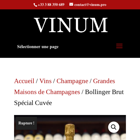
+33 3 88 350 689
contact@vinum.pro
Sélectionner une page
Accueil
/
Vins
/
Champagne
/
Grandes
Maisons de Champagnes
/ Bollinger Brut
Spécial Cuvée
Rupture !