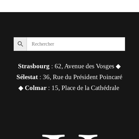
initial
actuel
était :
est :
88,00 €.
83,00 €.
Strasbourg
: 62, Avenue des Vosges ◆
Sélestat
: 36, Rue du Président Poincaré
◆
Colmar
: 15, Place de la Cathédrale