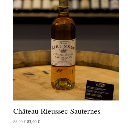
Château Rieussec Sauternes
Le
Le
88,00
€
83,00
€
prix
prix