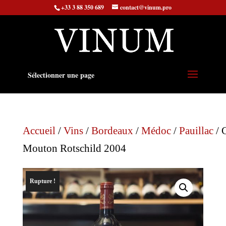
+33 3 88 350 689
contact@vinum.pro
Sélectionner une page
Accueil
/
Vins
/
Bordeaux
/
Médoc
/
Pauillac
/ 
Mouton Rotschild 2004
Rupture !