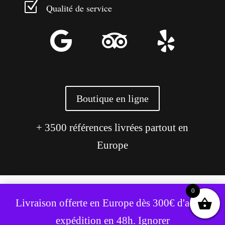
Z
Qualité de service



Boutique en ligne
+ 3500 références livrées partout en
Europe
0
Ce site utilise des cookies pour améliorer votre expérience.
Livraison offerte en Europe dès 300€ d'achat,
Accepter
Refuser
expédition en 48h.
Ignorer