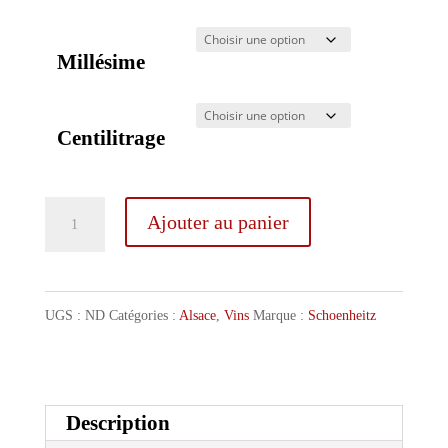
Millésime
Centilitrage
quantité
Ajouter au panier
de
Schoenheitz
Pinot
UGS :
ND
Catégories :
Alsace
,
Vins
Marque :
Schoenheitz
Noir
Herrenreben
Description