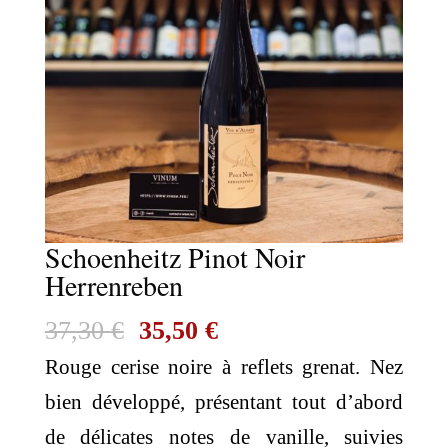
Schoenheitz Pinot Noir
Herrenreben
Le
Le
37,30
€
35,50
€
prix
prix
Rouge cerise noire à reflets grenat. Nez
initial
actuel
bien développé, présentant tout d’abord
était :
est :
de délicates notes de vanille, suivies