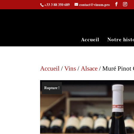
+33 3 88 350 689
contact@vinum.pro
Accueil
Notre hist
Accueil
/
Vins
/
Alsace
/ Muré Pinot 
Rupture !