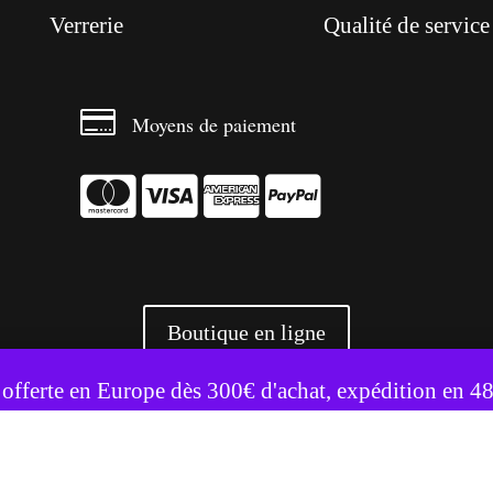
Verrerie
Qualité de service

Moyens de paiement




Boutique en ligne
te utilise des cookies pour améliorer votre expérience.
Accepter
Refuser
 offerte en Europe dès 300€ d'achat, expédition en 4
+ 3500 références livrées partout en Europe