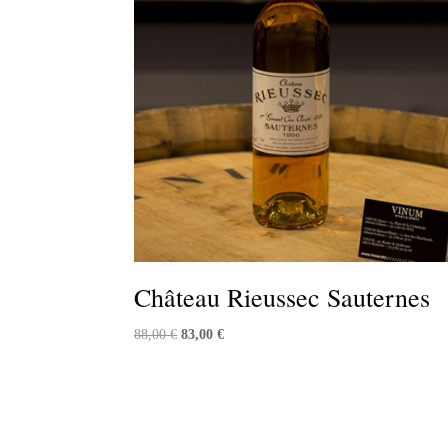
Château Rieussec Sauternes
Le
Le
88,00
€
83,00
€
prix
prix
initial
actuel
était :
est :
88,00 €.
83,00 €.