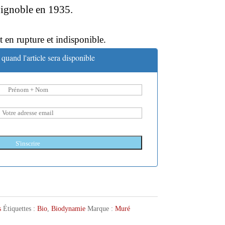
vignoble en 1935.
t en rupture et indisponible.
quand l'article sera disponible
S'inscrire
s
Étiquettes :
Bio
,
Biodynamie
Marque :
Muré