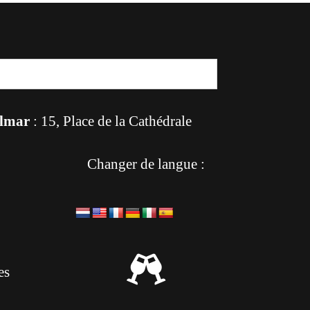
lmar
: 15, Place de la Cathédrale
Changer de langue :

es