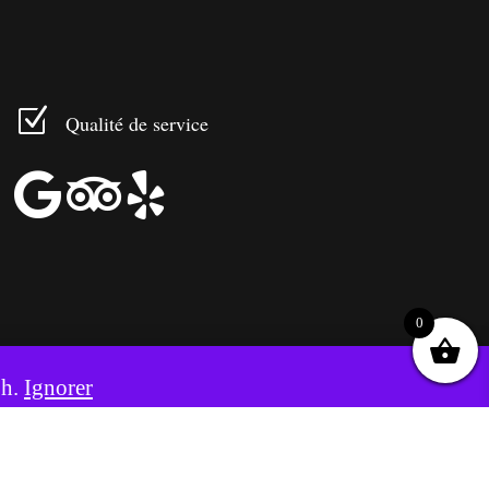
Z
Qualité de service



0
8h.
Ignorer