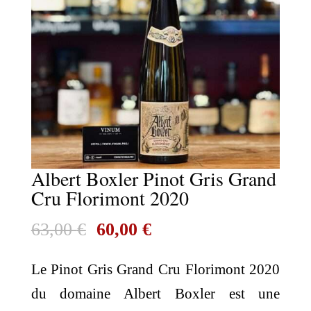
Albert Boxler Pinot Gris Grand
Cru Florimont 2020
Le
Le
63,00
€
60,00
€
prix
prix
Le Pinot Gris Grand Cru Florimont 2020
initial
actuel
du domaine Albert Boxler est une
était :
est :