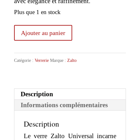
avec élégance et raffinement.
Plus que 1 en stock
quantité
Ajouter au panier
de
Zalto
Catégorie :
Verrerie
Marque :
Zalto
Universal
Description
Informations complémentaires
Description
Le verre Zalto Universal incarne