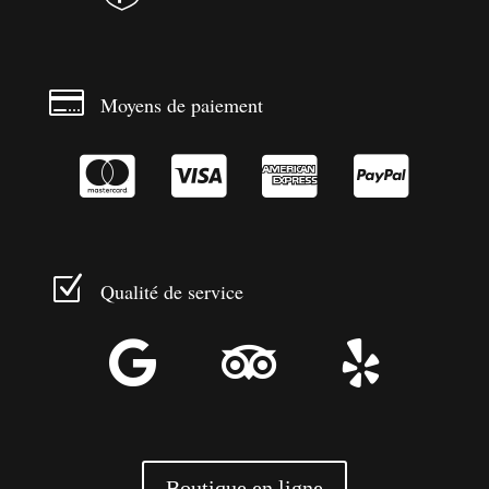

Moyens de paiement




Z
Qualité de service



Boutique en ligne