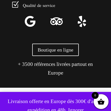
Z
Qualité de service



Boutique en ligne
+ 3500 références livrées partout en
Europe
0
Ce site utilise des cookies pour améliorer votre expérience.
Livraison offerte en Europe dès 300€ d'achat,
Accepter
Refuser
expédition en 48h.
Ignorer