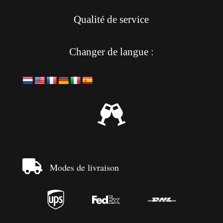
Qualité de service
Changer de langue :


Modes de livraison


