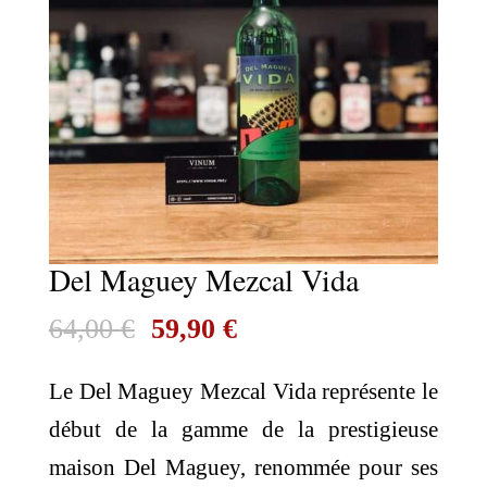
Del Maguey Mezcal Vida
Le
Le
64,00
€
59,90
€
prix
prix
Le Del Maguey Mezcal Vida représente le
initial
actuel
début de la gamme de la prestigieuse
était :
est :
maison Del Maguey, renommée pour ses
64,00 €.
59,90 €.