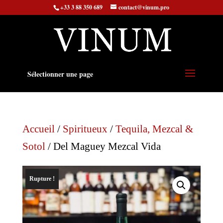
+33 3 88 350 689
contact@vinum.pro
Sélectionner une page
Accueil
/
Spiritueux
/
Tequila, Mezcal &
Sotol
/ Del Maguey Mezcal Vida
Rupture !