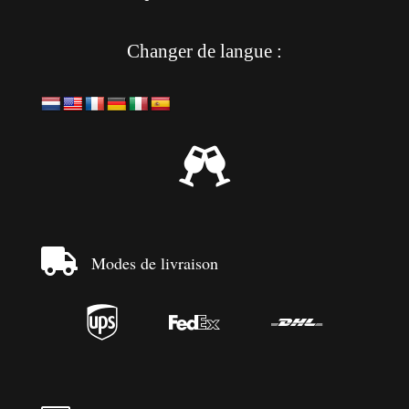
Changer de langue :


Modes de livraison


