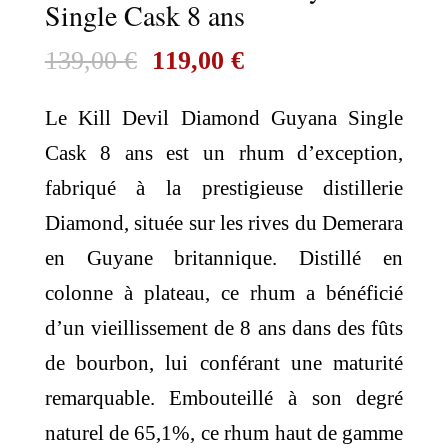
Single Cask 8 ans
Le
Le
139,00
€
119,00
€
prix
prix
Le Kill Devil Diamond Guyana Single
initial
actuel
Cask 8 ans est un rhum d’exception,
était :
est :
fabriqué à la prestigieuse distillerie
139,00 €.
119,00 €.
Diamond, située sur les rives du Demerara
en Guyane britannique. Distillé en
colonne à plateau, ce rhum a bénéficié
d’un vieillissement de 8 ans dans des fûts
de bourbon, lui conférant une maturité
remarquable. Embouteillé à son degré
naturel de 65,1%, ce rhum haut de gamme