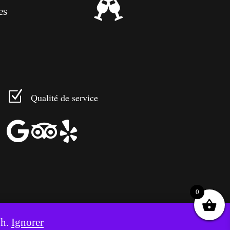

es
Z
Qualité de service



0
8h.
Ignorer