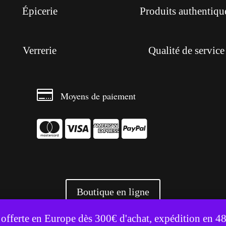
Épicerie
Produits authentiqu
Verrerie
Qualité de service

Moyens de paiement




Boutique en ligne
te utilise des cookies pour améliorer votre expérience.
Accepter
Refuser
 offerte en Europe dès 300€ d'achat, expédition en 4
+ 3500 références livrées partout en Europe