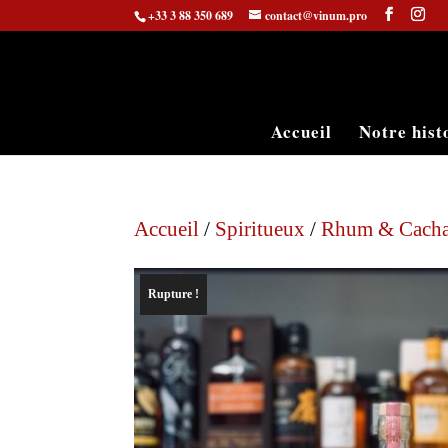
+33 3 88 350 689
contact@vinum.pro
Accueil
Notre hist
Accueil
/
Spiritueux
/
Rhum & Cach
Rupture !