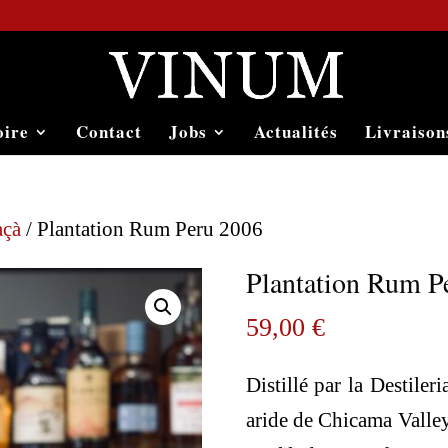
oire
Contact
Jobs
Actualités
Livraison
açà
/ Plantation Rum Peru 2006
Plantation Rum P
59,00
€
Distillé par la Destile
aride de Chicama Valley