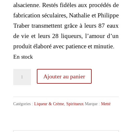
alsacienne. Restés fidèles aux procédés de
fabrication séculaires, Nathalie et Philippe
Traber transmettent grâce à leurs 87 eaux
de vie et leurs 28 liqueurs, l’amour d’un
produit élaboré avec patience et minutie.
En stock
quantité
Ajouter au panier
de
Metté
Liqueur
Catégories :
Liqueur & Crème
,
Spiritueux
Marque :
Metté
Orange
50cl