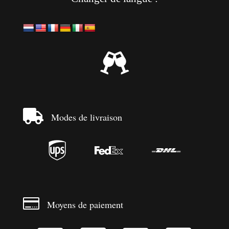


Modes de livraison




Moyens de paiement