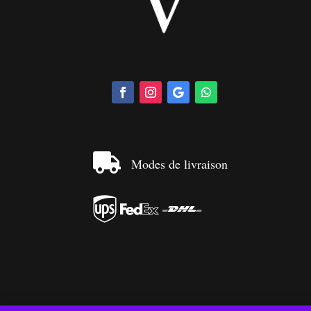

Modes de livraison


