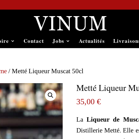
oire
Contact
Jobs
Actualités
Livraison
ème
/ Metté Liqueur Muscat 50cl
Metté Liqueur Mu
35,00
€
La
Liqueur de Mus
Distillerie Metté. Elle 