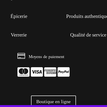
Épicerie
Produits authentiqu
Verrerie
Qualité de service

Moyens de paiement




Boutique en ligne