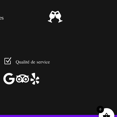

es
Z
Qualité de service



0