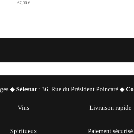
67,00
€
sges ◆
Sélestat
: 36, Rue du Président Poincaré ◆
Co
Vins
Livraison rapide
Spiritueux
Paiement sécurisé