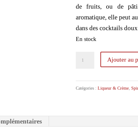
de fruits, ou de pâti
aromatique, elle peut au
dans des cocktails doux 
En stock
quantité
Ajouter au p
de
Metté
Liqueur
Catégories :
Liqueur & Crème
,
Spi
Muscat
50cl
omplémentaires