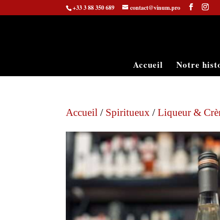
+33 3 88 350 689
contact@vinum.pro
Accueil
Notre hist
Accueil
/
Spiritueux
/
Liqueur & Cr