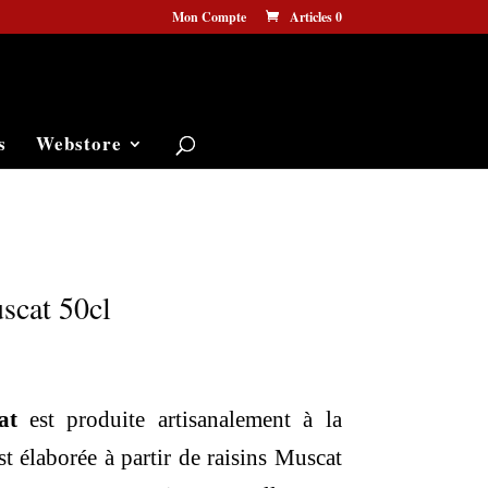
Mon Compte
Articles 0
s
Webstore
scat 50cl
cat
est produite artisanalement à la
est élaborée à partir de raisins Muscat