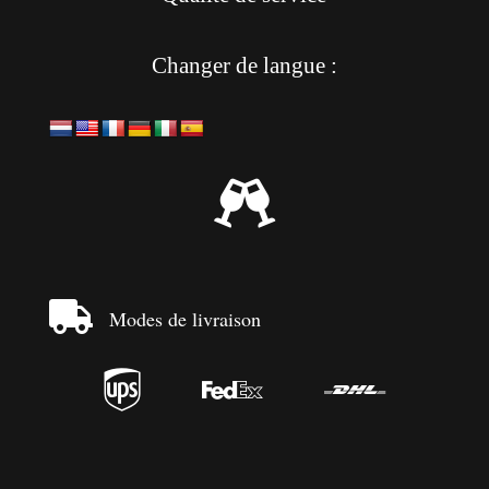
Changer de langue :


Modes de livraison


