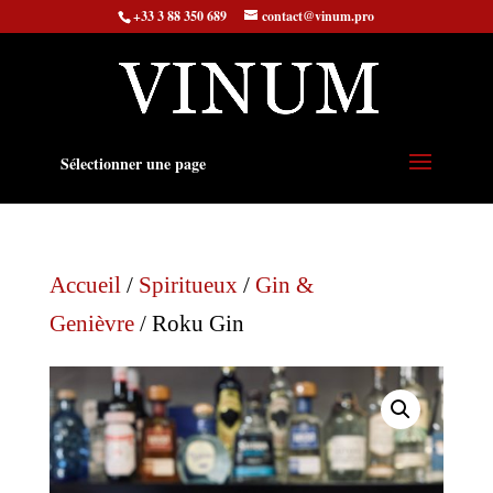
+33 3 88 350 689
contact@vinum.pro
Sélectionner une page
Accueil
/
Spiritueux
/
Gin &
Genièvre
/ Roku Gin