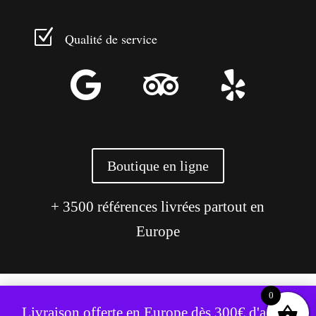
Z
Qualité de service



Boutique en ligne
+ 3500 références livrées partout en
Europe
0
Ce site utilise des cookies pour améliorer votre expérience.
Livraison offerte en Europe dès 300€ d'achat,