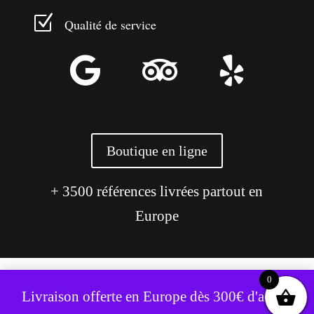
Z
Qualité de service



Boutique en ligne
+ 3500 références livrées partout en
Europe
0
Ce site utilise des cookies pour améliorer votre expérience.
Livraison offerte en Europe dès 300€ d'achat,