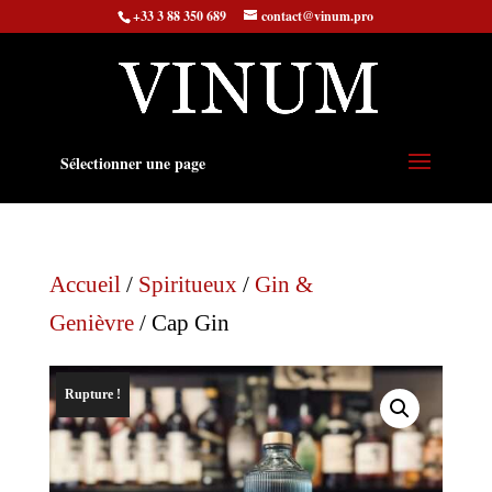
+33 3 88 350 689
contact@vinum.pro
Sélectionner une page
Accueil
/
Spiritueux
/
Gin &
Genièvre
/ Cap Gin
Rupture !