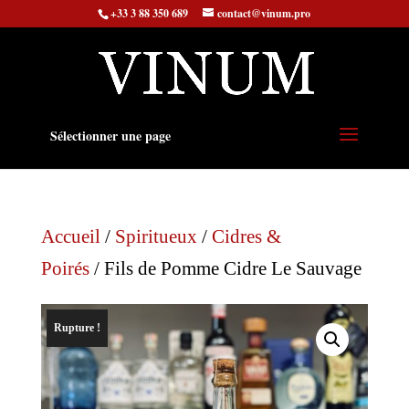
+33 3 88 350 689
contact@vinum.pro
Sélectionner une page
Accueil
/
Spiritueux
/
Cidres &
Poirés
/ Fils de Pomme Cidre Le Sauvage
Rupture !