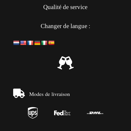
Qualité de service
Changer de langue :


Modes de livraison


