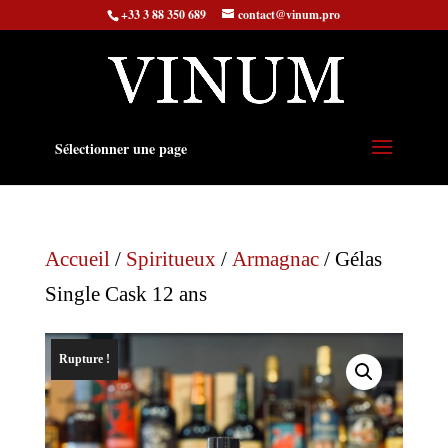
+33 3 88 350 689
contact@vinum.pro
Sélectionner une page
Accueil
/
Spiritueux
/
Armagnac
/ Gélas
Single Cask 12 ans
Rupture !