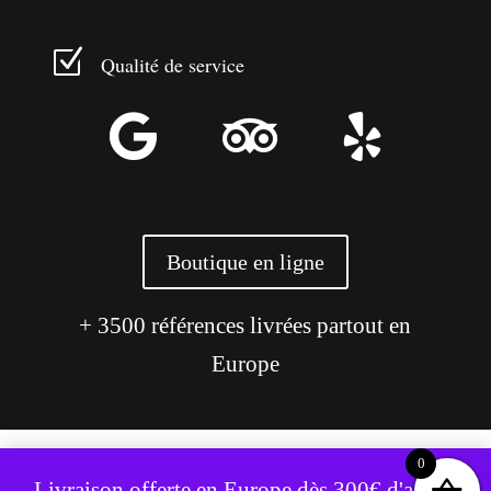
Z
Qualité de service



Boutique en ligne
+ 3500 références livrées partout en
Europe
0
Ce site utilise des cookies pour améliorer votre expérience.
Livraison offerte en Europe dès 300€ d'achat,