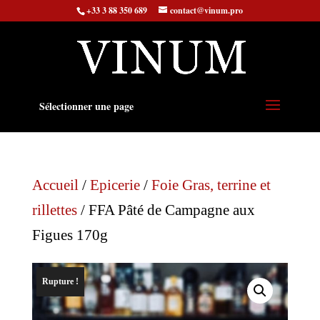
+33 3 88 350 689
contact@vinum.pro
Sélectionner une page
Accueil
/
Epicerie
/
Foie Gras, terrine et
rillettes
/ FFA Pâté de Campagne aux
Figues 170g
Rupture !