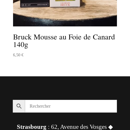
Bruck Mousse au Foie de Canard
140g
6,50
€
Strasbourg
: 62, Avenue des Vosges ◆