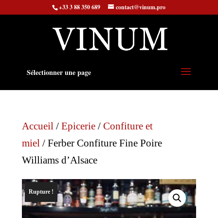
+33 3 88 350 689
contact@vinum.pro
Sélectionner une page
Accueil
/
Epicerie
/
Confiture et
miel
/ Ferber Confiture Fine Poire
Williams d’Alsace
Rupture !