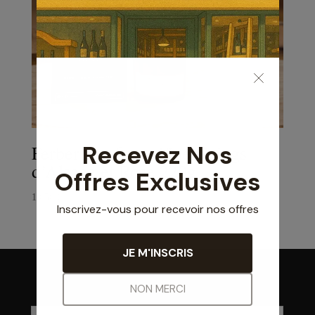
Ferber Confiture Fine Coings
d’Alsace et Rose 220g
10,50
€