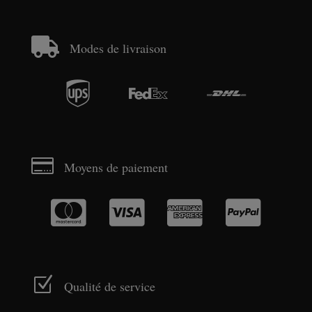

Modes de livraison




Moyens de paiement




Z
Qualité de service