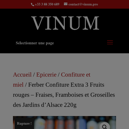
+33 3 88 350 689
contact@vinum.pro
Sélectionner une page
Accueil
/
Epicerie
/
Confiture et
miel
/ Ferber Confiture Extra 3 Fruits
rouges – Fraises, Framboises et Groseilles
des Jardins d’Alsace 220g
Rupture !