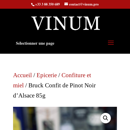
+33 3 88 350 689
contact@vinum.pro
Sélectionner une page
Accueil
/
Epicerie
/
Confiture et
miel
/ Bruck Confit de Pinot Noir
d’Alsace 85g