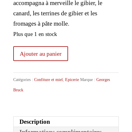
accompagna à merveille le gibier, le
canard, les terrines de gibier et les
fromages à pâte molle.
Plus que 1 en stock
quantité
Ajouter au panier
de
Bruck
Catégories :
Confiture et miel
,
Epicerie
Marque :
Georges
Confit
Bruck
de
Pinot
Noir
Description
d'Alsace