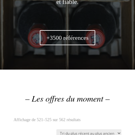
et fiable.
+3500 références
– Les offres du moment –
Trié
Affichage de 521–525 sur 562 résultats
du