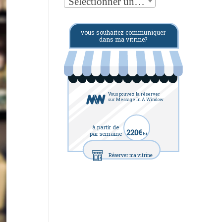
Sélectionner une catégorie
vous souhaitez communiquer
dans ma vitrine?
Vous pouvez la réserver
sur Message In A Window
à partir de
220€
par semaine
ht
Réserver ma vitrine