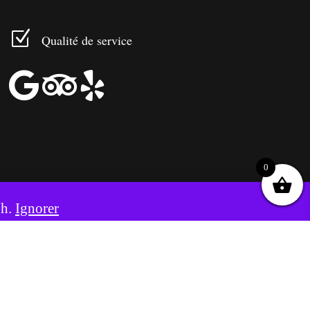
Z
Qualité de service



0
8h.
Ignorer