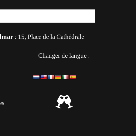
lmar
: 15, Place de la Cathédrale
Changer de langue :

es