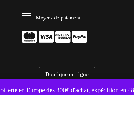

Moyens de paiement




Boutique en ligne
te utilise des cookies pour améliorer votre expérience.
Accepter
Refuser
 offerte en Europe dès 300€ d'achat, expédition en 4
+ 3500 références livrées partout en Europe