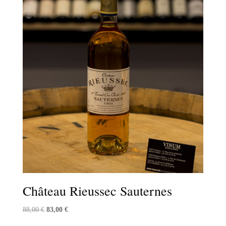
Château Rieussec Sauternes
Le
Le
88,00
€
83,00
€
prix
prix