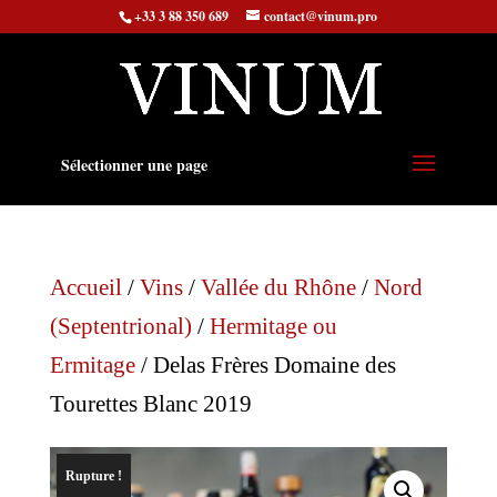
+33 3 88 350 689
contact@vinum.pro
Sélectionner une page
Accueil
/
Vins
/
Vallée du Rhône
/
Nord
(Septentrional)
/
Hermitage ou
Ermitage
/ Delas Frères Domaine des
Tourettes Blanc 2019
Rupture !