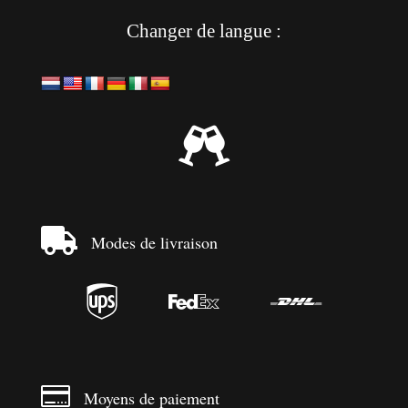
Changer de langue :


Modes de livraison




Moyens de paiement