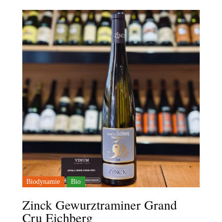
initial
actuel
était :
est :
88,00 €.
83,00 €.
Biodynamie
Bio
Zinck Gewurztraminer Grand
Cru Eichberg