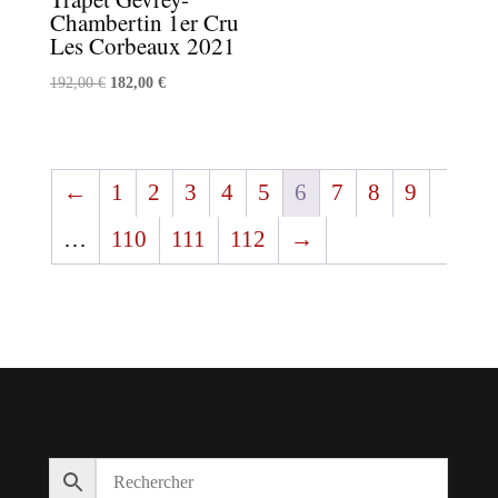
Chambertin 1er Cru
Les Corbeaux 2021
Le
Le
192,00
€
182,00
€
prix
prix
initial
actuel
était :
est :
←
1
2
3
4
5
6
7
8
9
192,00 €.
182,00 €.
…
110
111
112
→