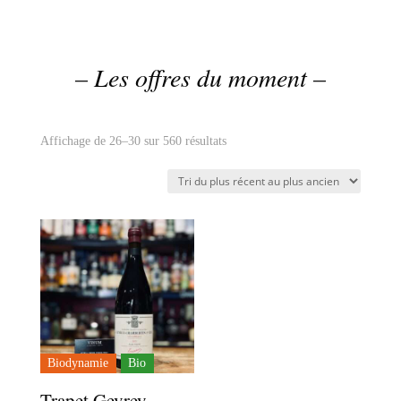
– Les offres du moment –
Trié
Affichage de 26–30 sur 560 résultats
du
plus
récent
au
plus
ancien
Biodynamie
Bio
Trapet Gevrey-