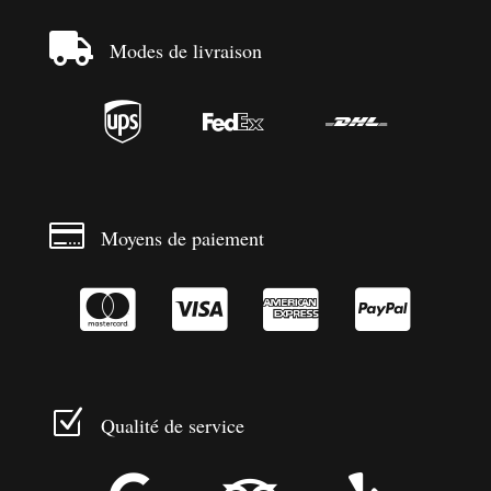

Modes de livraison




Moyens de paiement




Z
Qualité de service