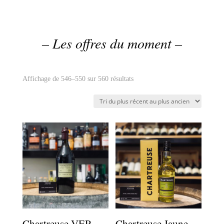
– Les offres du moment –
Trié
Affichage de 546–550 sur 560 résultats
du
plus
récent
au
plus
ancien
Chartreuse VEP
Chartreuse Jaune