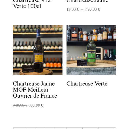
Verte 100cl
Plage
19,00
€
–
490,00
€
de
prix :
19,00 €
à
490,00 €
Chartreuse Jaune
Chartreuse Verte
MOF Meilleur
Ouvrier de France
Le
Le
740,00
€
690,00
€
prix
prix
initial
actuel
était :
est :