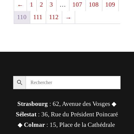
←
1
2
3
…
107
108
109
740,00 €.
690,00 €.
110
111
112
→
Strasbourg
: 62, Avenue des Vosges ◆
Sélestat
: 36, Rue du Président Poincaré
◆
Colmar
: 15, Place de la Cathédrale