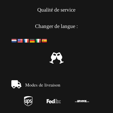
Qualité de service
Changer de langue :


Modes de livraison


